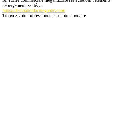
sur l'offre commerciale méganticoise restauration, vêtements,
hébergement, santé, ...
https://destinationlacmegantic.com/
Trouvez votre professionnel sur notre annuaire