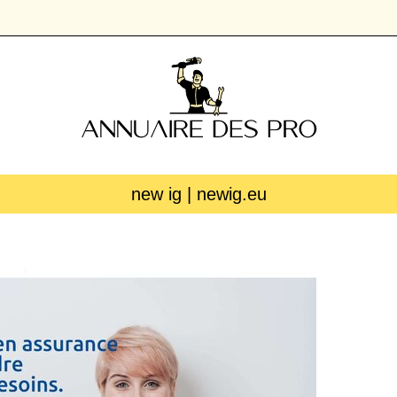
new ig | newig.eu